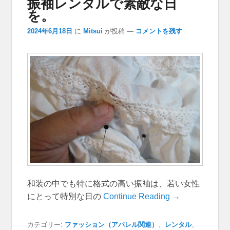
振袖レンタルで素敵な日
を。
2024年6月18日
に
Mitsui
が投稿
—
コメントを残す
和装の中でも特に格式の高い振袖は、若い女性
にとって特別な日の
Continue Reading →
カテゴリー:
ファッション（アパレル関連）
、
レンタル
、